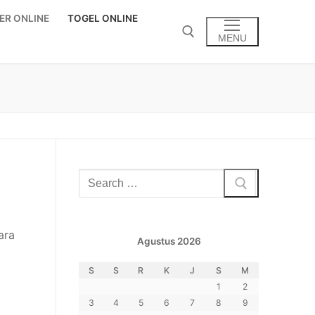
ER ONLINE
TOGEL ONLINE
MENU
Cari:
Cari:
ara
Agustus 2026
S
S
R
K
J
S
M
1
2
3
4
5
6
7
8
9