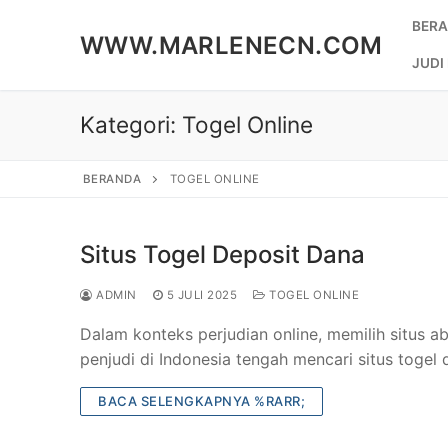
Lompat
BER
ke
WWW.MARLENECN.COM
konten
JUDI
Kategori:
Togel Online
BERANDA
TOGEL ONLINE
Situs Togel Deposit Dana
ADMIN
5 JULI 2025
TOGEL ONLINE
Dalam konteks perjudian online, memilih situs ab
penjudi di Indonesia tengah mencari situs togel
BACA SELENGKAPNYA %RARR;