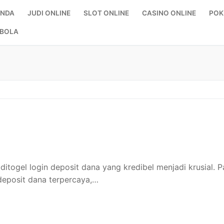
ANDA
JUDI ONLINE
SLOT ONLINE
CASINO ONLINE
POK
 BOLA
ditogel login deposit dana yang kredibel menjadi krusial. P
 deposit dana terpercaya,…